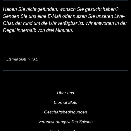
Haben Sie nicht gefunden, wonach Sie gesucht haben?
Senden Sie uns eine E-Mail oder nutzen Sie unseren Live-
Chat, der rund um die Uhr verfügbar ist. Wir antworten in der
Regel innerhalb von drei Minuten.
Eternal Slots
FAQ
Über uns
Eternal Slots
Geschäftsbedingungen
Verantwortungsvolles Spielen